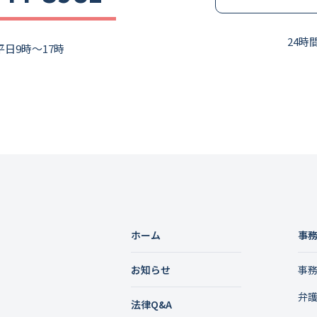
24時
⽇9時〜17時
ホーム
事
お知らせ
事
弁
法律Q&A