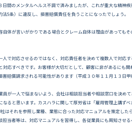
３日間のメンタルヘルス不調で済みましたが、これが重大な精神疾
約法5条）に違反し、損害賠償責任を負うことになったでしょう。
容自体が言いがかりである場合とクレーム自体は理由があってもそ
一人で対応させるのではなく、対応責任者を決めて複数人で対応す
と対応すべきです。お客様が大切だとして、顧客に非があるにも関
損害賠償請求される可能性があります（平成３０年１１月１３日甲
業員が一人で悩まないよう、会社は相談担当者や相談窓口を決めて
になると思います。カスハラに関して厚労省は「雇用管理上講ずべ
御社はそれを参照し業種、業態に合った対応マニュアルを策定した
談担当者等は、対応マニュアルを習得し、各従業員にも周知させる